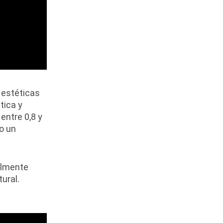
 estéticas
tica y
entre 0,8 y
do un
almente
ural.