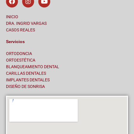
a
n
o
c
s
u
e
t
t
INICIO
b
a
u
DRA. INGRID VARGAS
o
g
b
CASOS REALES
o
r
e
k
a
Servicios
m
ORTODONCIA
ORTOESTÉTICA
BLANQUEAMIENTO DENTAL
CARILLAS DENTALES
IMPLANTES DENTALES
DISEÑO DE SONRISA