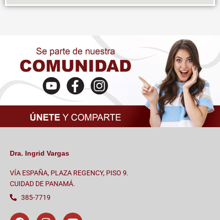
Dra. Ingrid Vargas
VÍA ESPAÑA, PLAZA REGENCY, PISO 9.
CUIDAD DE PANAMÁ.
385-7719
F
I
Y