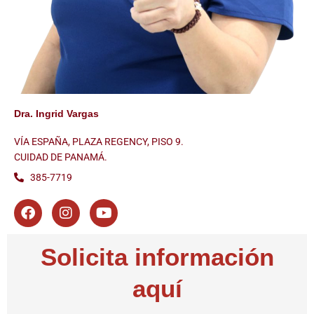
Dra. Ingrid Vargas
VÍA ESPAÑA, PLAZA REGENCY, PISO 9.
CUIDAD DE PANAMÁ.
385-7719
F
I
Y
a
n
o
c
s
u
e
t
t
Solicita información
b
a
u
o
g
b
aquí
o
r
e
k
a