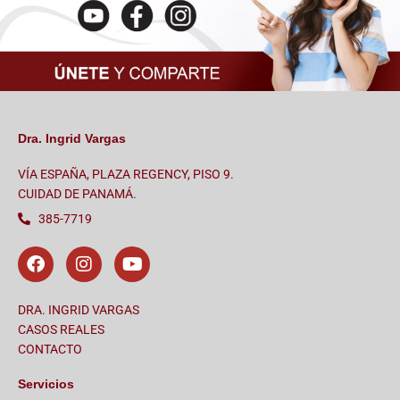
Dra. Ingrid Vargas
VÍA ESPAÑA, PLAZA REGENCY, PISO 9.
CUIDAD DE PANAMÁ.
385-7719
F
I
Y
a
n
o
c
s
u
e
t
t
DRA. INGRID VARGAS
b
a
u
CASOS REALES
o
g
b
CONTACTO
o
r
e
k
a
Servicios
m